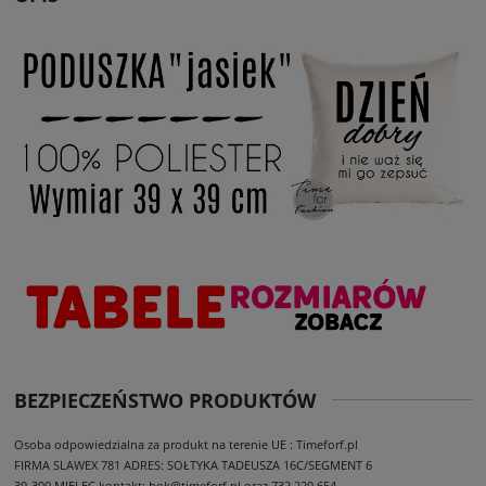
BEZPIECZEŃSTWO PRODUKTÓW
Osoba odpowiedzialna za produkt na terenie UE : Timeforf.pl
FIRMA SLAWEX 781
ADRES: SOŁTYKA TADEUSZA 16C/SEGMENT 6