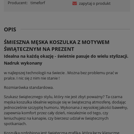
Producent:
timeforf
zapytaj o produkt
OPIS
ŚMIESZNA MĘSKA KOSZULKA Z MOTYWEM
ŚWIĄTECZNYM NA PREZENT
Idealna na każdą okazję - świetnie pasuje do wielu stylizacji.
Nadruk wykonany
w najlepszej technologii na świecie . Można bez problemu prać w
pralce. I nic się z nim nie stanie !
Rozmiarówka standardowa.
Szukasz świątecznego stylu, który nie jest zbyt poważny? Ta czarna
męska koszulka idealnie wpisuje się w świąteczną atmosferę, dodając
jednocześnie szczyptę humoru. Wykonana z wysokiej jakości bawełny,
zapewnia komfort przez cały dzień, niezależnie od tego, czy
leniuchujesz na kanapie, czy bierzesz udział w świątecznych
spotkaniach.
Koszulka ozdobiona jest świąteczną grafiką, która łączy klasyczne