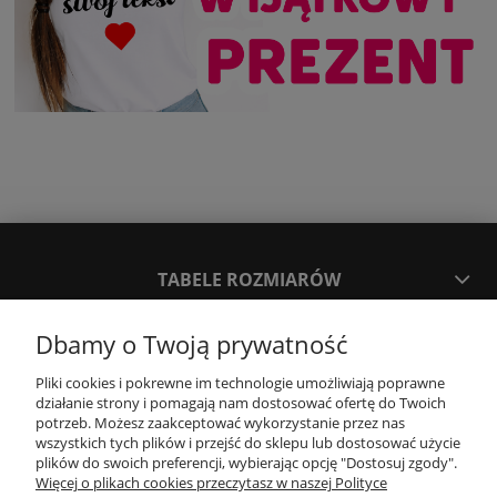
TABELE ROZMIARÓW
Dbamy o Twoją prywatność
SPOSOBY PŁATNOŚCI ORAZ CZAS I KOSZTY DOSTAWY
DOSTAWY
Pliki cookies i pokrewne im technologie umożliwiają poprawne
działanie strony i pomagają nam dostosować ofertę do Twoich
potrzeb. Możesz zaakceptować wykorzystanie przez nas
KONTAKT
wszystkich tych plików i przejść do sklepu lub dostosować użycie
plików do swoich preferencji, wybierając opcję "Dostosuj zgody".
Więcej o plikach cookies przeczytasz w naszej Polityce