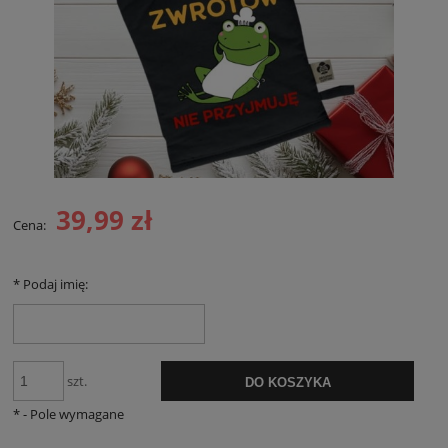
39,99 zł
Cena:
*
Podaj imię:
szt.
DO KOSZYKA
*
- Pole wymagane