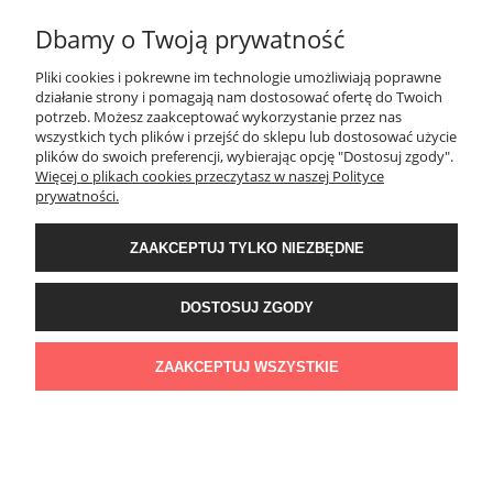
Dbamy o Twoją prywatność
SPOSOBY PŁATNOŚCI ORAZ CZAS I KOSZTY DOSTAWY
DOSTAWY
Pliki cookies i pokrewne im technologie umożliwiają poprawne
działanie strony i pomagają nam dostosować ofertę do Twoich
potrzeb. Możesz zaakceptować wykorzystanie przez nas
wszystkich tych plików i przejść do sklepu lub dostosować użycie
KONTAKT
plików do swoich preferencji, wybierając opcję "Dostosuj zgody".
Więcej o plikach cookies przeczytasz w naszej Polityce
prywatności.
WYMIANA / ZWROTY / REKLAMACJE
ZAAKCEPTUJ TYLKO NIEZBĘDNE
REGULAMINY
DOSTOSUJ ZGODY
Timeforf
| ul. SOŁTYKA TADEUSZA 16C /SEGMENT NUMER 6 | 39-
300 Mielec | woj. podkarpackie |
tel: 732 220 654
pon-pt: 8:00-16:00 | mail:
ZAAKCEPTUJ WSZYSTKIE
bok@timeforf.pl
POKAŻ PEŁNĄ WERSJĘ STRONY
Sklep internetowy Shoper Premium