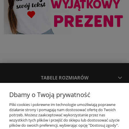
TABELE ROZMIARÓW
Dbamy o Twoją prywatność
SPOSOBY PŁATNOŚCI ORAZ CZAS I KOSZTY DOSTAWY
DOSTAWY
Pliki cookies i pokrewne im technologie umożliwiają poprawne
działanie strony i pomagają nam dostosować ofertę do Twoich
potrzeb. Możesz zaakceptować wykorzystanie przez nas
KONTAKT
wszystkich tych plików i przejść do sklepu lub dostosować użycie
plików do swoich preferencji, wybierając opcję "Dostosuj zgody".