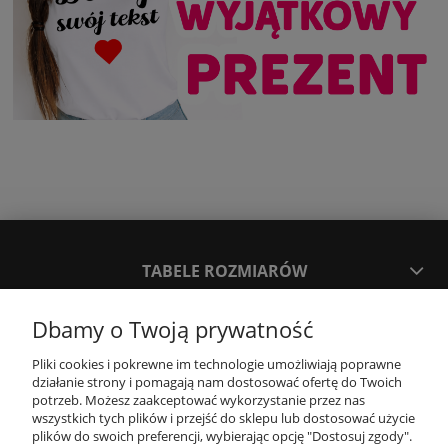
TABELE ROZMIARÓW
Dbamy o Twoją prywatność
SPOSOBY PŁATNOŚCI ORAZ CZAS I KOSZTY DOSTAWY
DOSTAWY
Pliki cookies i pokrewne im technologie umożliwiają poprawne
działanie strony i pomagają nam dostosować ofertę do Twoich
potrzeb. Możesz zaakceptować wykorzystanie przez nas
KONTAKT
wszystkich tych plików i przejść do sklepu lub dostosować użycie
plików do swoich preferencji, wybierając opcję "Dostosuj zgody".