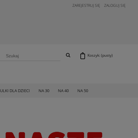
ZAREJESTRUJ SIĘ
ZALOGUJ SIĘ
Koszyk:
(pusty)
ULKI DLA DZIECI
NA 30
NA 40
NA 50