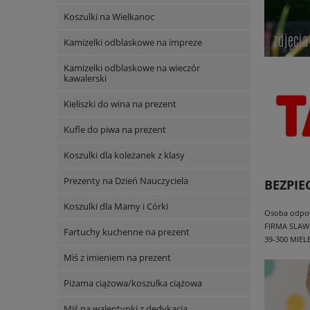
Koszulki na Wielkanoc
Kamizelki odblaskowe na impreze
Kamizelki odblaskowe na wieczór
kawalerski
Kieliszki do wina na prezent
Kufle do piwa na prezent
Koszulki dla koleżanek z klasy
Prezenty na Dzień Nauczyciela
BEZPI
Koszulki dla Mamy i Córki
Osoba odpowi
FIRMA SLAW
Fartuchy kuchenne na prezent
39-300 MIEL
Miś z imieniem na prezent
Piżama ciążowa/koszulka ciążowa
Miś na walentynki z dedykacją