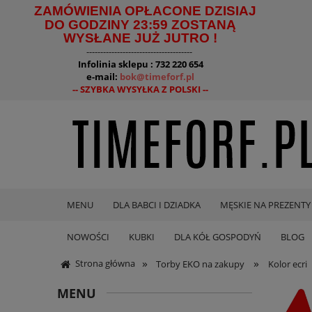
ZAMÓWIENIA OPŁACONE DZISIAJ
DO GODZINY 23:59 ZOSTANĄ
WYSŁANE JUŻ JUTRO !
--------------------------------------
Infolinia sklepu : 732 220 654
e-mail:
bok@timeforf.pl
-- SZYBKA WYSYŁKA Z POLSKI --
MENU
DLA BABCI I DZIADKA
MĘSKIE NA PREZENTY
NOWOŚCI
KUBKI
DLA KÓŁ GOSPODYŃ
BLOG
»
»
Strona główna
Torby EKO na zakupy
Kolor ecri
MENU