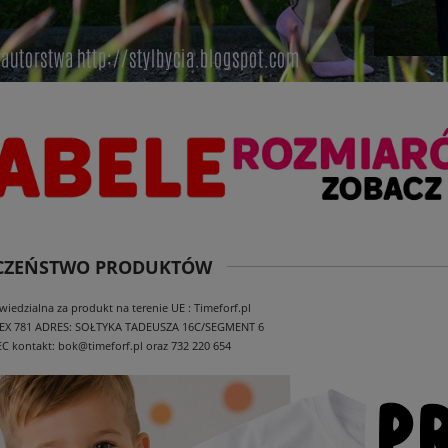
ECZEŃSTWO PRODUKTÓW
edzialna za produkt na terenie UE : Timeforf.pl
EX 781
ADRES: SOŁTYKA TADEUSZA 16C/SEGMENT 6
EC
kontakt: bok@timeforf.pl oraz 732 220 654