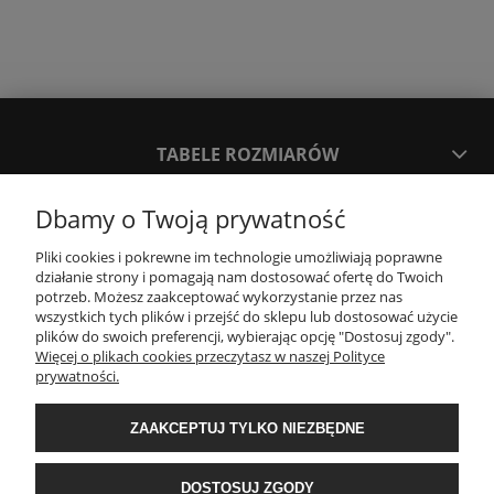
TABELE ROZMIARÓW
Dbamy o Twoją prywatność
SPOSOBY PŁATNOŚCI ORAZ CZAS I KOSZTY DOSTAWY
DOSTAWY
Pliki cookies i pokrewne im technologie umożliwiają poprawne
działanie strony i pomagają nam dostosować ofertę do Twoich
potrzeb. Możesz zaakceptować wykorzystanie przez nas
KONTAKT
wszystkich tych plików i przejść do sklepu lub dostosować użycie
plików do swoich preferencji, wybierając opcję "Dostosuj zgody".
Więcej o plikach cookies przeczytasz w naszej Polityce
prywatności.
WYMIANA / ZWROTY / REKLAMACJE
ZAAKCEPTUJ TYLKO NIEZBĘDNE
REGULAMINY
DOSTOSUJ ZGODY