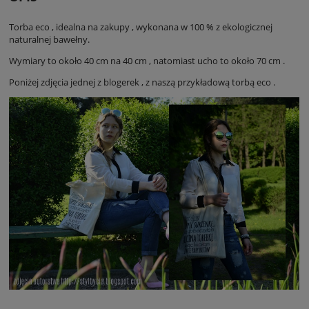
Torba eco , idealna na zakupy , wykonana w 100 % z ekologicznej
naturalnej bawełny.
Wymiary to około 40 cm na 40 cm , natomiast ucho to około 70 cm .
Poniżej zdjęcia jednej z blogerek , z naszą przykładową torbą eco .