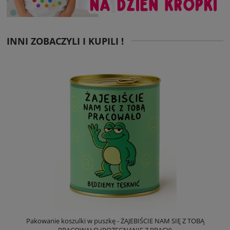
INNI ZOBACZYLI I KUPILI !
Pakowanie koszulki w puszkę - ŻAJEBIŚCIE NAM SIĘ Z TOBĄ
PRACOWAŁO (POŻEGNANIE Z PRACY)