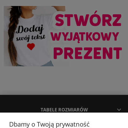
TABELE ROZMIARÓW
Dbamy o Twoją prywatność
SPOSOBY PŁATNOŚCI ORAZ CZAS I KOSZTY DOSTAWY