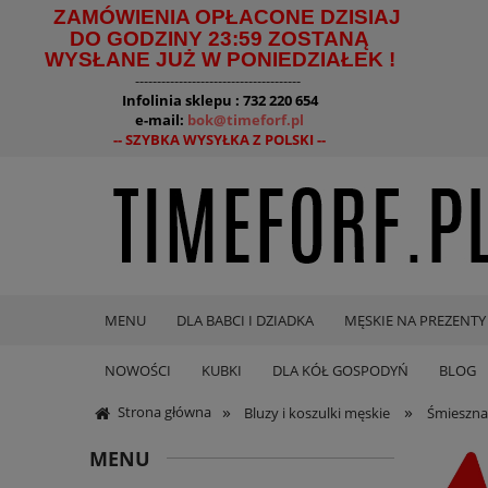
ZAMÓWIENIA OPŁACONE DZISIAJ
DO GODZINY 23:59 ZOSTANĄ
WYSŁANE JUŻ W PONIEDZIAŁEK !
--------------------------------------
Infolinia sklepu : 732 220 654
e-mail:
bok@timeforf.pl
-- SZYBKA WYSYŁKA Z POLSKI --
MENU
DLA BABCI I DZIADKA
MĘSKIE NA PREZENTY
NOWOŚCI
KUBKI
DLA KÓŁ GOSPODYŃ
BLOG
»
»
Strona główna
Bluzy i koszulki męskie
Śmieszna
MENU