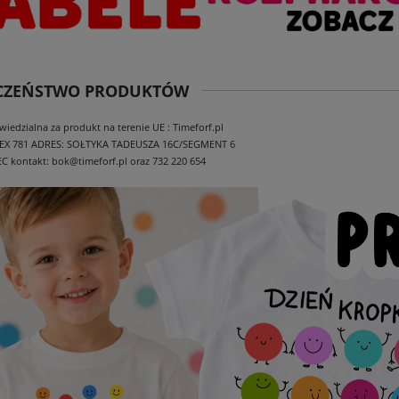
ECZEŃSTWO PRODUKTÓW
edzialna za produkt na terenie UE : Timeforf.pl
EX 781
ADRES: SOŁTYKA TADEUSZA 16C/SEGMENT 6
EC
kontakt: bok@timeforf.pl oraz 732 220 654