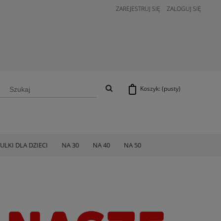
ZAREJESTRUJ SIĘ
ZALOGUJ SIĘ
Koszyk:
(pusty)
ULKI DLA DZIECI
NA 30
NA 40
NA 50