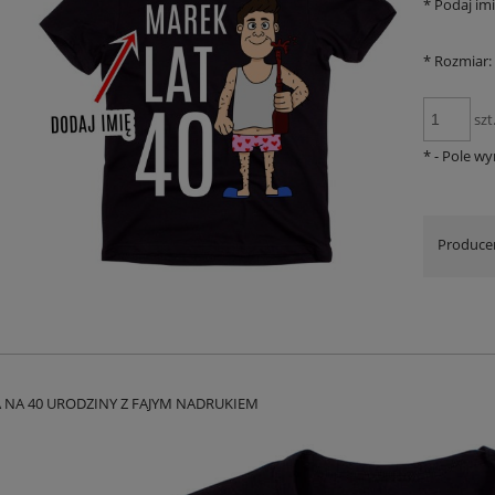
*
Podaj imi
*
Rozmiar:
szt
*
- Pole w
Produce
 NA 40 URODZINY Z FAJYM NADRUKIEM