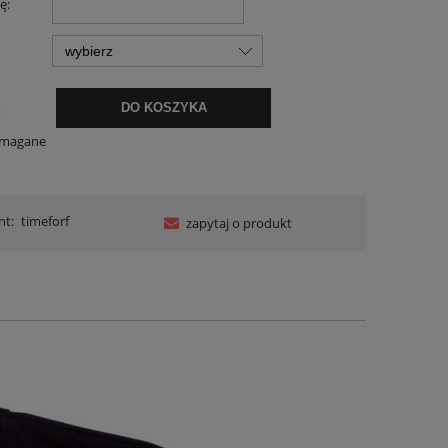
ę:
.
DO KOSZYKA
ymagane
nt:
timeforf
zapytaj o produkt