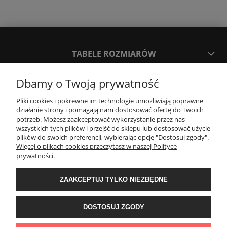
TABELE ROZMIARÓW
Dbamy o Twoją prywatność
SPOSOBY PŁATNOŚCI ORAZ CZAS I KOSZTY DOSTAWY
DOSTAWY
Pliki cookies i pokrewne im technologie umożliwiają poprawne
działanie strony i pomagają nam dostosować ofertę do Twoich
potrzeb. Możesz zaakceptować wykorzystanie przez nas
KONTAKT
wszystkich tych plików i przejść do sklepu lub dostosować użycie
plików do swoich preferencji, wybierając opcję "Dostosuj zgody".
Więcej o plikach cookies przeczytasz w naszej Polityce
prywatności.
WYMIANA / ZWROTY / REKLAMACJE
ZAAKCEPTUJ TYLKO NIEZBĘDNE
REGULAMINY
DOSTOSUJ ZGODY
Timeforf
| ul. SOŁTYKA TADEUSZA 16C /SEGMENT NUMER 6 | 39-