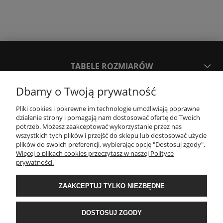
TABELE ROZMIARÓW
Dbamy o Twoją prywatność
SPOSOBY PŁATNOŚCI ORAZ CZAS I KOSZTY DOSTAWY
DOSTAWY
Pliki cookies i pokrewne im technologie umożliwiają poprawne
działanie strony i pomagają nam dostosować ofertę do Twoich
potrzeb. Możesz zaakceptować wykorzystanie przez nas
wszystkich tych plików i przejść do sklepu lub dostosować użycie
KONTAKT
plików do swoich preferencji, wybierając opcję "Dostosuj zgody".
Więcej o plikach cookies przeczytasz w naszej Polityce
prywatności.
WYMIANA / ZWROTY / REKLAMACJE
ZAAKCEPTUJ TYLKO NIEZBĘDNE
REGULAMINY
DOSTOSUJ ZGODY