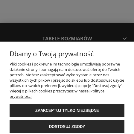
TABELE ROZMIARÓW
Dbamy o Twoją prywatność
SPOSOBY PŁATNOŚCI ORAZ CZAS I KOSZTY DOSTAWY
DOSTAWY
Pliki cookies i pokrewne im technologie umożliwiają poprawne
działanie strony i pomagają nam dostosować ofertę do Twoich
potrzeb. Możesz zaakceptować wykorzystanie przez nas
wszystkich tych plików i przejść do sklepu lub dostosować użycie
KONTAKT
plików do swoich preferencji, wybierając opcję "Dostosuj zgody".
Więcej o plikach cookies przeczytasz w naszej Polityce
prywatności.
WYMIANA / ZWROTY / REKLAMACJE
ZAAKCEPTUJ TYLKO NIEZBĘDNE
REGULAMINY
DOSTOSUJ ZGODY