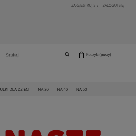
ZAREJESTRUJ SIĘ
ZALOGUJ SIĘ
Koszyk:
(pusty)
ULKI DLA DZIECI
NA 30
NA 40
NA 50