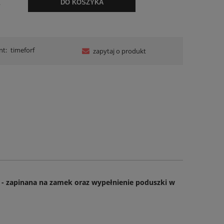
.
DO KOSZYKA
nt:
timeforf
zapytaj o produkt
- zapinana na zamek oraz wypełnienie poduszki w