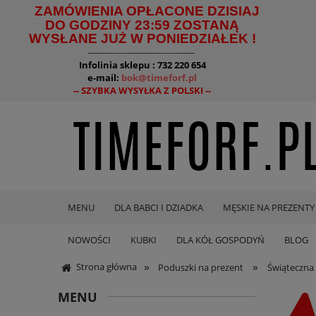
ZAMÓWIENIA OPŁACONE DZISIAJ
DO GODZINY 23:59 ZOSTANĄ
WYSŁANE JUŻ W PONIEDZIAŁEK !
--------------------------------------
Infolinia sklepu : 732 220 654
e-mail:
bok@timeforf.pl
-- SZYBKA WYSYŁKA Z POLSKI --
MENU
DLA BABCI I DZIADKA
MĘSKIE NA PREZENTY
NOWOŚCI
KUBKI
DLA KÓŁ GOSPODYŃ
BLOG
»
»
Strona główna
Poduszki na prezent
Świąteczn
MENU