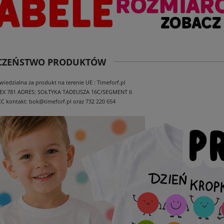
ECZEŃSTWO PRODUKTÓW
edzialna za produkt na terenie UE : Timeforf.pl
EX 781
ADRES: SOŁTYKA TADEUSZA 16C/SEGMENT 6
EC
kontakt: bok@timeforf.pl oraz 732 220 654