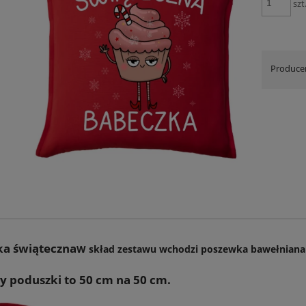
szt
Produce
a świąteczna
W skład zestawu wchodzi poszewka bawełniana 
 poduszki to 50 cm na 50 cm.