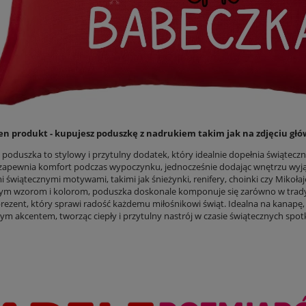
en produkt - kupujesz poduszkę z nadrukiem takim jak na zdjęciu g
 poduszka to stylowy i przytulny dodatek, który idealnie dopełnia świątecz
 zapewnia komfort podczas wypoczynku, jednocześnie dodając wnętrzu wy
i świątecznymi motywami, takimi jak śnieżynki, renifery, choinki czy Miko
m wzorom i kolorom, poduszka doskonale komponuje się zarówno w tradyc
rezent, który sprawi radość każdemu miłośnikowi świąt. Idealna na kanapę, 
m akcentem, tworząc ciepły i przytulny nastrój w czasie świątecznych spotk