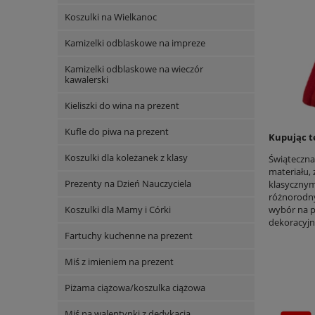
Koszulki na Wielkanoc
Kamizelki odblaskowe na impreze
Kamizelki odblaskowe na wieczór
kawalerski
Kieliszki do wina na prezent
Kufle do piwa na prezent
Kupując t
Koszulki dla koleżanek z klasy
Świąteczna
materiału,
Prezenty na Dzień Nauczyciela
klasycznym
różnorodny
Koszulki dla Mamy i Córki
wybór na p
dekoracyjny
Fartuchy kuchenne na prezent
Miś z imieniem na prezent
Piżama ciążowa/koszulka ciążowa
Miś na walentynki z dedykacją