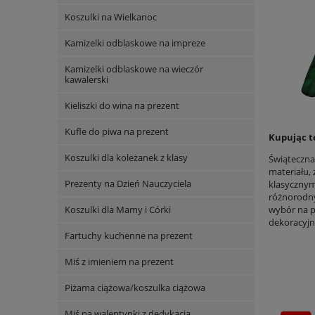
Koszulki na Wielkanoc
Kamizelki odblaskowe na impreze
Kamizelki odblaskowe na wieczór
kawalerski
Kieliszki do wina na prezent
Kufle do piwa na prezent
Kupując t
Koszulki dla koleżanek z klasy
Świąteczna
materiału,
Prezenty na Dzień Nauczyciela
klasycznym
różnorodny
Koszulki dla Mamy i Córki
wybór na p
dekoracyjny
Fartuchy kuchenne na prezent
Miś z imieniem na prezent
Piżama ciążowa/koszulka ciążowa
Miś na walentynki z dedykacją