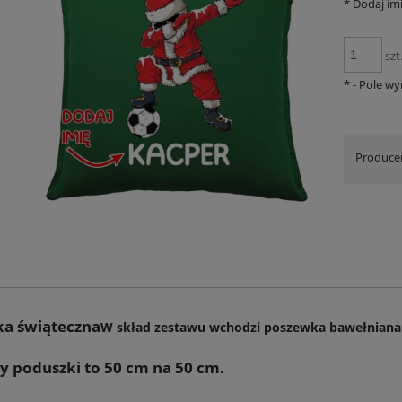
*
Dodaj imi
szt
*
- Pole w
Produce
a świąteczna
W skład zestawu wchodzi poszewka bawełniana 
 poduszki to 50 cm na 50 cm.