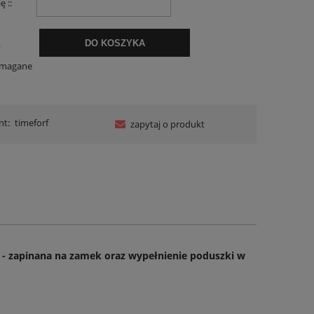
ę ::
.
DO KOSZYKA
ymagane
nt:
timeforf
zapytaj o produkt
- zapinana na zamek oraz wypełnienie poduszki w