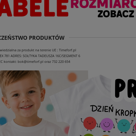
ECZEŃSTWO PRODUKTÓW
edzialna za produkt na terenie UE : Timeforf.pl
EX 781
ADRES: SOŁTYKA TADEUSZA 16C/SEGMENT 6
EC
kontakt: bok@timeforf.pl oraz 732 220 654