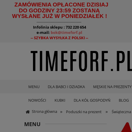
ZAMÓWIENIA OPŁACONE DZISIAJ
DO GODZINY 23:59 ZOSTANĄ
WYSŁANE JUŻ W PONIEDZIAŁEK !
--------------------------------------
Infolinia sklepu : 732 220 654
e-mail:
bok@timeforf.pl
-- SZYBKA WYSYŁKA Z POLSKI --
MENU
DLA BABCI I DZIADKA
MĘSKIE NA PREZENTY
NOWOŚCI
KUBKI
DLA KÓŁ GOSPODYŃ
BLOG
»
»
Strona główna
Poduszki na prezent
Świąteczna
MENU