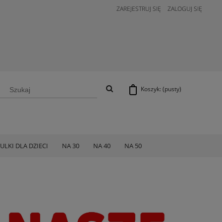
ZAREJESTRUJ SIĘ
ZALOGUJ SIĘ
Koszyk:
(pusty)
ULKI DLA DZIECI
NA 30
NA 40
NA 50