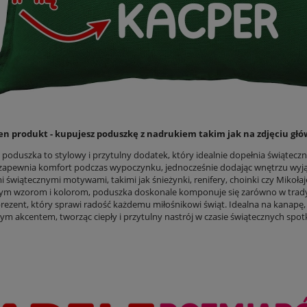
en produkt - kupujesz poduszkę z nadrukiem takim jak na zdjęciu g
 poduszka to stylowy i przytulny dodatek, który idealnie dopełnia świątecz
 zapewnia komfort podczas wypoczynku, jednocześnie dodając wnętrzu wy
i świątecznymi motywami, takimi jak śnieżynki, renifery, choinki czy Miko
m wzorom i kolorom, poduszka doskonale komponuje się zarówno w tradyc
rezent, który sprawi radość każdemu miłośnikowi świąt. Idealna na kanapę, 
m akcentem, tworząc ciepły i przytulny nastrój w czasie świątecznych spotk