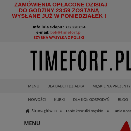
ZAMÓWIENIA OPŁACONE DZISIAJ
DO GODZINY 23:59 ZOSTANĄ
WYSŁANE JUŻ W PONIEDZIAŁEK !
--------------------------------------
Infolinia sklepu : 732 220 654
e-mail:
bok@timeforf.pl
-- SZYBKA WYSYŁKA Z POLSKI --
MENU
DLA BABCI I DZIADKA
MĘSKIE NA PREZENTY
NOWOŚCI
KUBKI
DLA KÓŁ GOSPODYŃ
BLOG
»
»
Strona główna
Tanie koszulki męskie
Tania Kos
MENU