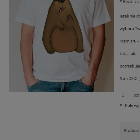
*
Rozmiar:
Jeżeli nie d
wyboru Tw
rozmiaru -
tutaj taki
potrzebuje
S do XXXL )
szt
*
- Pole w
Produce