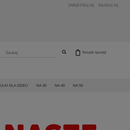
ZAREJESTRUJ SIĘ
ZALOGUJ SIĘ
Koszyk:
(pusty)
ULKI DLA DZIECI
NA 30
NA 40
NA 50