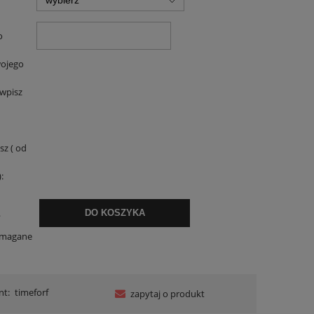
o
ojego
 wpisz
sz ( od
:
.
DO KOSZYKA
ymagane
nt:
timeforf
zapytaj o produkt