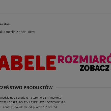
awełna.
ulka męska z nadrukiem.
ECZEŃSTWO PRODUKTÓW
edzialna za produkt na terenie UE : Timeforf.pl
EX 781
ADRES: SOŁTYKA TADEUSZA 16C/SEGMENT 6
EC
kontakt: bok@timeforf.pl oraz 732 220 654