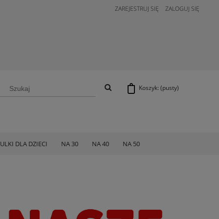
ZAREJESTRUJ SIĘ
ZALOGUJ SIĘ
Koszyk:
(pusty)
ULKI DLA DZIECI
NA 30
NA 40
NA 50