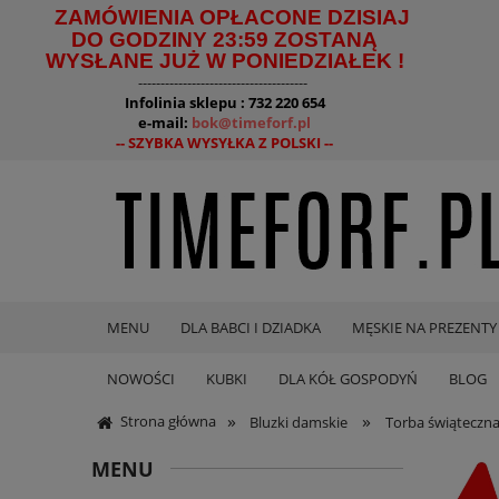
ZAMÓWIENIA OPŁACONE DZISIAJ
DO GODZINY 23:59 ZOSTANĄ
WYSŁANE JUŻ W PONIEDZIAŁEK !
--------------------------------------
Infolinia sklepu : 732 220 654
e-mail:
bok@timeforf.pl
-- SZYBKA WYSYŁKA Z POLSKI --
MENU
DLA BABCI I DZIADKA
MĘSKIE NA PREZENTY
NOWOŚCI
KUBKI
DLA KÓŁ GOSPODYŃ
BLOG
»
»
Strona główna
Bluzki damskie
Torba świąteczna
MENU