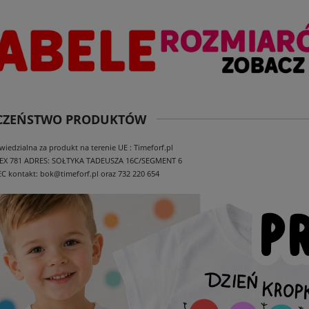
ECZEŃSTWO PRODUKTÓW
edzialna za produkt na terenie UE : Timeforf.pl
EX 781
ADRES: SOŁTYKA TADEUSZA 16C/SEGMENT 6
EC
kontakt: bok@timeforf.pl oraz 732 220 654