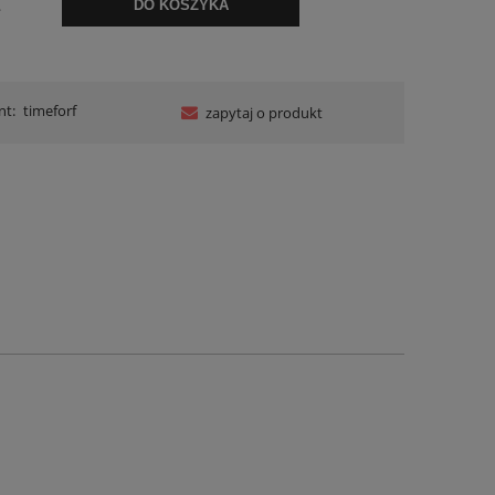
.
DO KOSZYKA
nt:
timeforf
zapytaj o produkt