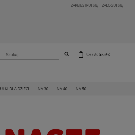
ZAREJESTRUJ SIĘ
ZALOGUJ SIĘ
Koszyk:
(pusty)
ULKI DLA DZIECI
NA 30
NA 40
NA 50