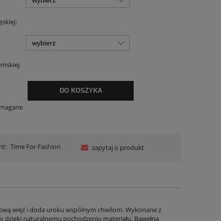
skiej:
amskiej:
.
DO KOSZYKA
ymagane
nt:
Time For Fashion
zapytaj o produkt
ątkową więź i doda uroku wspólnym chwilom. Wykonane z
kóry dzięki naturalnemu pochodzeniu materiału. Bawełna