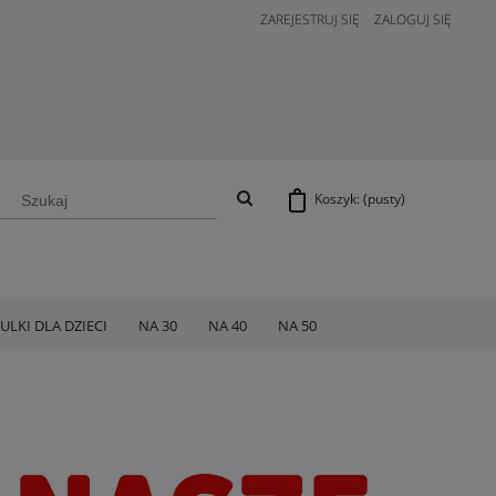
ZAREJESTRUJ SIĘ
ZALOGUJ SIĘ
Koszyk:
(pusty)
ULKI DLA DZIECI
NA 30
NA 40
NA 50