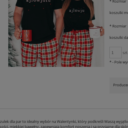
*
Rozmiar
koszulki mę
*
Rozmiar
koszulki d
szt
*
- Pole w
Produce
zulek dla par to idealny wybór na Walentynki, który podkreśli Waszą wyj
akości, miękkiej bawełny, zapewniają komfort noszenia i są przyjazne dla s