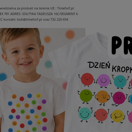
edzialna za produkt na terenie UE : Timeforf.pl
EX 781
ADRES: SOŁTYKA TADEUSZA 16C/SEGMENT 6
EC
kontakt: bok@timeforf.pl oraz 732 220 654