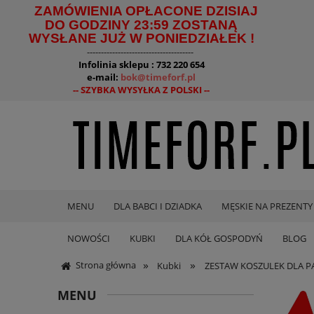
ZAMÓWIENIA OPŁACONE DZISIAJ
DO GODZINY 23:59 ZOSTANĄ
WYSŁANE JUŻ W PONIEDZIAŁEK !
--------------------------------------
Infolinia sklepu : 732 220 654
e-mail:
bok@timeforf.pl
-- SZYBKA WYSYŁKA Z POLSKI --
MENU
DLA BABCI I DZIADKA
MĘSKIE NA PREZENTY
NOWOŚCI
KUBKI
DLA KÓŁ GOSPODYŃ
BLOG
»
»
Strona główna
Kubki
ZESTAW KOSZULEK DLA PAR
MENU