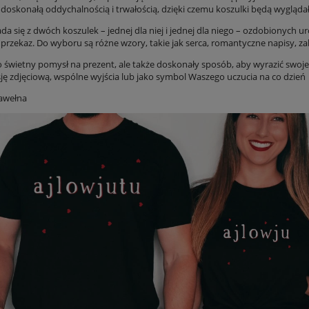
 doskonałą oddychalnością i trwałością, dzięki czemu koszulki będą wygląda
ada się z dwóch koszulek – jednej dla niej i jednej dla niego – ozdobionych
rzekaz. Do wyboru są różne wzory, takie jak serca, romantyczne napisy, zaba
o świetny pomysł na prezent, ale także doskonały sposób, aby wyrazić swoje 
sję zdjęciową, wspólne wyjścia lub jako symbol Waszego uczucia na co dzień
bawełna