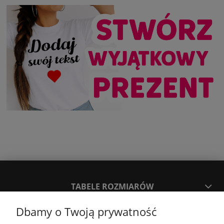
TABELE ROZMIARÓW
Dbamy o Twoją prywatność
SPOSOBY PŁATNOŚCI ORAZ CZAS I KOSZTY DOSTAWY