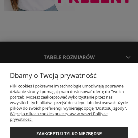
TABELE ROZMIARÓW
Dbamy o Twoją prywatność
SPOSOBY PŁATNOŚCI ORAZ CZAS I KOSZTY DOSTAWY
DOSTAWY
Pliki cookies i pokrewne im technologie umożliwiają poprawne
działanie strony i pomagają nam dostosować ofertę do Twoich
potrzeb. Możesz zaakceptować wykorzystanie przez nas
KONTAKT
wszystkich tych plików i przejść do sklepu lub dostosować użycie
plików do swoich preferencji, wybierając opcję "Dostosuj zgody".
Więcej o plikach cookies przeczytasz w naszej Polityce
prywatności.
WYMIANA / ZWROTY / REKLAMACJE
ZAAKCEPTUJ TYLKO NIEZBĘDNE