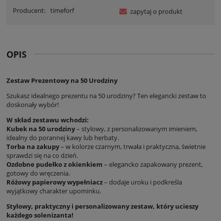
Producent:
timeforf
zapytaj o produkt
OPIS
Zestaw Prezentowy na 50 Urodziny
Szukasz idealnego prezentu na 50 urodziny? Ten elegancki zestaw to
doskonały wybór!
W skład zestawu wchodzi:
Kubek na 50 urodziny
– stylowy, z personalizowanym imieniem,
idealny do porannej kawy lub herbaty.
Torba na zakupy
– w kolorze czarnym, trwała i praktyczna, świetnie
sprawdzi się na co dzień.
Ozdobne pudełko z okienkiem
– elegancko zapakowany prezent,
gotowy do wręczenia.
Różowy papierowy wypełniacz
– dodaje uroku i podkreśla
wyjątkowy charakter upominku.
Stylowy, praktyczny i personalizowany zestaw, który ucieszy
każdego solenizanta!