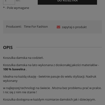
szt.
DO KOSZYKA
*
- Pole wymagane
Producent:
Time For Fashion
zapytaj o produkt
OPIS
Koszulka damska na codzień.
Koszulka damska na lato wykonana z doskonałej jakości materiałów -
100 % bawełna
.
Idealna na każdą okazję - świetnie pasuje do wielu stylizacji. Nadruk
wykonany
w najlepszej technologi na świecie . Można bez problemu prać w pralce.
I nic się z nim nie stanie !
Koszulka dostępna w każdym rozmiarze damskich jak i dziecięcym.