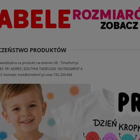
ECZEŃSTWO PRODUKTÓW
edzialna za produkt na terenie UE : Timeforf.pl
EX 781
ADRES: SOŁTYKA TADEUSZA 16C/SEGMENT 6
EC
kontakt: bok@timeforf.pl oraz 732 220 654