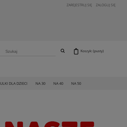
ZAREJESTRUJ SIĘ
ZALOGUJ SIĘ
Koszyk:
(pusty)
ULKI DLA DZIECI
NA 30
NA 40
NA 50