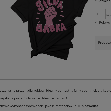
*
Rozmiar:
szt
*
- Pole w
Produce
oszulka na prezent dla kobiety. Idealny pomysł na fajny upominek dla kobie
ysłu na prezent dla siebie ! Idealnie trafiłaś. !
amska wykonana z doskonałej jakości materiałów -
100 % bawełna
.