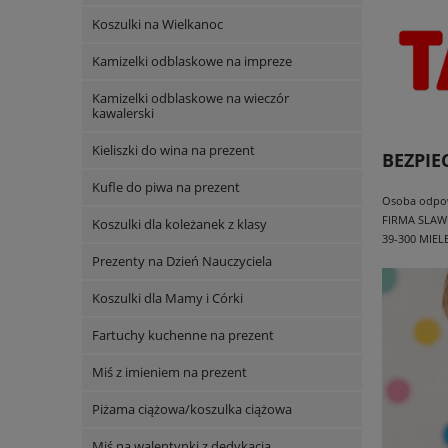
Koszulki na Wielkanoc
Kamizelki odblaskowe na impreze
Kamizelki odblaskowe na wieczór
kawalerski
Kieliszki do wina na prezent
BEZPI
Kufle do piwa na prezent
Osoba odpowi
FIRMA SLAW
Koszulki dla koleżanek z klasy
39-300 MIEL
Prezenty na Dzień Nauczyciela
Koszulki dla Mamy i Córki
Fartuchy kuchenne na prezent
Miś z imieniem na prezent
Piżama ciążowa/koszulka ciążowa
Miś na walentynki z dedykacją