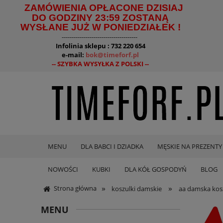
ZAMÓWIENIA OPŁACONE DZISIAJ
DO GODZINY 23:59 ZOSTANĄ
WYSŁANE JUŻ W PONIEDZIAŁEK !
--------------------------------------
Infolinia sklepu : 732 220 654
e-mail:
bok@timeforf.pl
-- SZYBKA WYSYŁKA Z POLSKI --
MENU
DLA BABCI I DZIADKA
MĘSKIE NA PREZENTY
NOWOŚCI
KUBKI
DLA KÓŁ GOSPODYŃ
BLOG
»
»
Strona główna
koszulki damskie
aa damska kosz
MENU