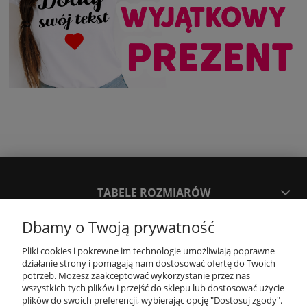
TABELE ROZMIARÓW
Dbamy o Twoją prywatność
SPOSOBY PŁATNOŚCI ORAZ CZAS I KOSZTY DOSTAWY
DOSTAWY
Pliki cookies i pokrewne im technologie umożliwiają poprawne
działanie strony i pomagają nam dostosować ofertę do Twoich
potrzeb. Możesz zaakceptować wykorzystanie przez nas
wszystkich tych plików i przejść do sklepu lub dostosować użycie
KONTAKT
plików do swoich preferencji, wybierając opcję "Dostosuj zgody".