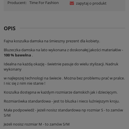
Producent:
Time For Fashion
zapytaj o produkt
OPIS
Fajna koszulka damska na śmieszny prezent dla kobiety.
Bluzeczka damska na lato wykonana z doskonałej jakości materiałów -
100 % bawełna
.
Idealna na każdą okazję - świetnie pasuje do wielu stylizacji. Nadruk
wykonany
w najlepszej technologi na świecie . Można bez problemu prać w pralce.
I nic się z nim nie stanie !
Koszulka dostępna w każdym rozmiarze damskich jak i dziecięcym.
Rozmiarówka standardowa - jest to bluzka i nieco luźniejszym kroju.
Mała podpowiedź - jeżeli nosisz standardowa np rozmiar S - to zamów
S/M
Jeżeli nosisz rozmiar M - to zamów S/M