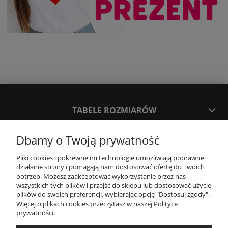
TABELE ROZMIARÓW
Dbamy o Twoją prywatność
SPOSOBY PŁATNOŚCI ORAZ CZAS I KOSZTY DOSTAWY
DOSTAWY
Pliki cookies i pokrewne im technologie umożliwiają poprawne
działanie strony i pomagają nam dostosować ofertę do Twoich
potrzeb. Możesz zaakceptować wykorzystanie przez nas
KONTAKT
wszystkich tych plików i przejść do sklepu lub dostosować użycie
plików do swoich preferencji, wybierając opcję "Dostosuj zgody".
Więcej o plikach cookies przeczytasz w naszej Polityce
prywatności.
WYMIANA / ZWROTY / REKLAMACJE