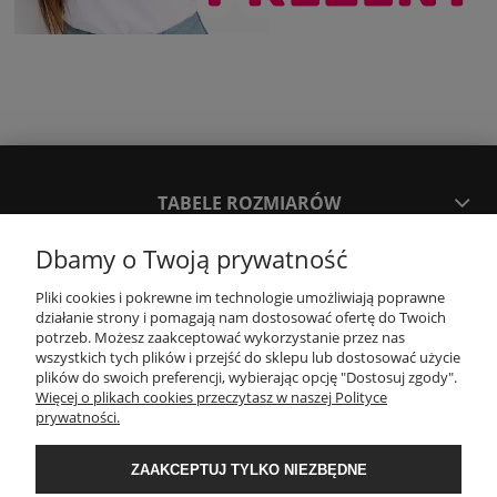
TABELE ROZMIARÓW
Dbamy o Twoją prywatność
SPOSOBY PŁATNOŚCI ORAZ CZAS I KOSZTY DOSTAWY
DOSTAWY
Pliki cookies i pokrewne im technologie umożliwiają poprawne
działanie strony i pomagają nam dostosować ofertę do Twoich
potrzeb. Możesz zaakceptować wykorzystanie przez nas
wszystkich tych plików i przejść do sklepu lub dostosować użycie
KONTAKT
plików do swoich preferencji, wybierając opcję "Dostosuj zgody".
Więcej o plikach cookies przeczytasz w naszej Polityce
prywatności.
WYMIANA / ZWROTY / REKLAMACJE
ZAAKCEPTUJ TYLKO NIEZBĘDNE