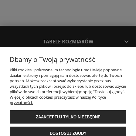
TABELE ROZMIARÓW
Dbamy o Twoją prywatność
SPOSOBY PŁATNOŚCI ORAZ CZAS I KOSZTY DOSTAWY
DOSTAWY
Pliki cookies i pokrewne im technologie umożliwiają poprawne
działanie strony i pomagają nam dostosować ofertę do Twoich
potrzeb. Możesz zaakceptować wykorzystanie przez nas
KONTAKT
wszystkich tych plików i przejść do sklepu lub dostosować użycie
plików do swoich preferencji, wybierając opcję "Dostosuj zgody".
Więcej o plikach cookies przeczytasz w naszej Polityce
prywatności.
WYMIANA / ZWROTY / REKLAMACJE
ZAAKCEPTUJ TYLKO NIEZBĘDNE
REGULAMINY
DOSTOSUJ ZGODY