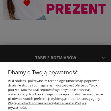
TABELE ROZMIARÓW
Dbamy o Twoją prywatność
SPOSOBY PŁATNOŚCI ORAZ CZAS I KOSZTY DOSTAWY
DOSTAWY
Pliki cookies i pokrewne im technologie umożliwiają poprawne
działanie strony i pomagają nam dostosować ofertę do Twoich
potrzeb. Możesz zaakceptować wykorzystanie przez nas
KONTAKT
wszystkich tych plików i przejść do sklepu lub dostosować użycie
plików do swoich preferencji, wybierając opcję "Dostosuj zgody".
Więcej o plikach cookies przeczytasz w naszej Polityce
prywatności.
WYMIANA / ZWROTY / REKLAMACJE