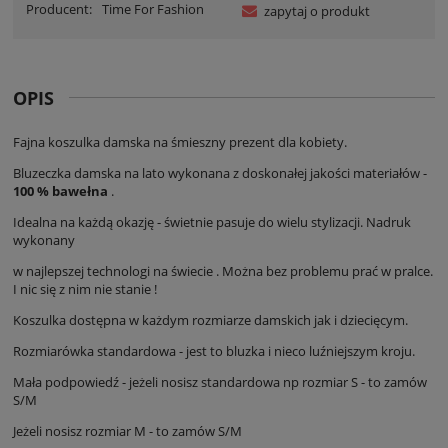
Producent:
Time For Fashion
zapytaj o produkt
OPIS
Fajna koszulka damska na śmieszny prezent dla kobiety.
Bluzeczka damska na lato wykonana z doskonałej jakości materiałów -
100 % bawełna
.
Idealna na każdą okazję - świetnie pasuje do wielu stylizacji. Nadruk
wykonany
w najlepszej technologi na świecie . Można bez problemu prać w pralce.
I nic się z nim nie stanie !
Koszulka dostępna w każdym rozmiarze damskich jak i dziecięcym.
Rozmiarówka standardowa - jest to bluzka i nieco luźniejszym kroju.
Mała podpowiedź - jeżeli nosisz standardowa np rozmiar S - to zamów
S/M
Jeżeli nosisz rozmiar M - to zamów S/M