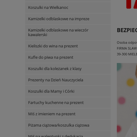
Koszulki na Wielkanoc
Kamizelki odblaskowe na impreze
BEZPI
Kamizelki odblaskowe na wieczór
kawalerski
Osoba odpowi
Kieliszki do wina na prezent
FIRMA SLAW
39-300 MIEL
Kufle do piwa na prezent
Koszulki dla koleżanek z klasy
Prezenty na Dzień Nauczyciela
Koszulki dla Mamy i Córki
Fartuchy kuchenne na prezent
Miś z imieniem na prezent
Piżama ciążowa/koszulka ciążowa
Miś na walentynki z dedykacją