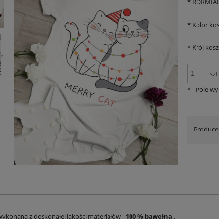
*
RORMIAR
*
Kolor kos
*
Krój kosz
szt
*
- Pole w
Produce
wykonana z doskonałej jakości materiałów -
100 % bawełna
.