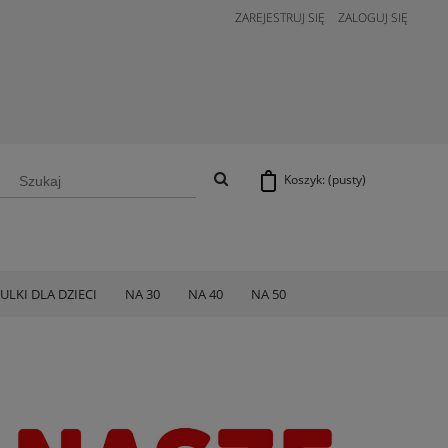
ZAREJESTRUJ SIĘ
ZALOGUJ SIĘ
Koszyk:
(pusty)
ULKI DLA DZIECI
NA 30
NA 40
NA 50