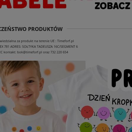
ECZEŃSTWO PRODUKTÓW
edzialna za produkt na terenie UE : Timeforf.pl
EX 781
ADRES: SOŁTYKA TADEUSZA 16C/SEGMENT 6
EC
kontakt: bok@timeforf.pl oraz 732 220 654