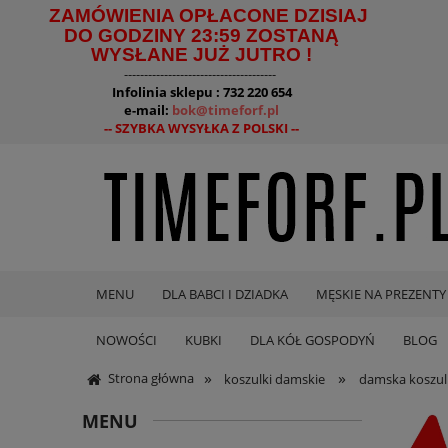
ZAMÓWIENIA OPŁACONE DZISIAJ
DO GODZINY 23:59 ZOSTANĄ
WYSŁANE JUŻ JUTRO !
--------------------------------------
Infolinia sklepu : 732 220 654
e-mail:
bok@timeforf.pl
-- SZYBKA WYSYŁKA Z POLSKI --
MENU
DLA BABCI I DZIADKA
MĘSKIE NA PREZENTY
NOWOŚCI
KUBKI
DLA KÓŁ GOSPODYŃ
BLOG
»
»
Strona główna
koszulki damskie
damska koszul
MENU