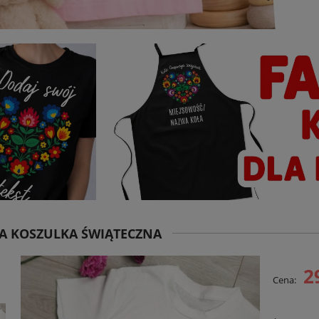
A KOSZULKA ŚWIĄTECZNA
2
Cena: