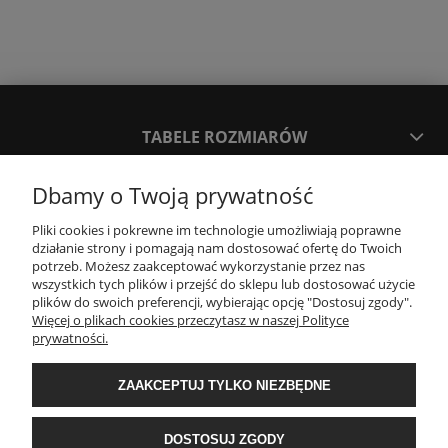
TABELE ROZMIARÓW
Dbamy o Twoją prywatność
SPOSOBY PŁATNOŚCI ORAZ CZAS I KOSZTY DOSTAWY
DOSTAWY
Pliki cookies i pokrewne im technologie umożliwiają poprawne
działanie strony i pomagają nam dostosować ofertę do Twoich
potrzeb. Możesz zaakceptować wykorzystanie przez nas
KONTAKT
wszystkich tych plików i przejść do sklepu lub dostosować użycie
plików do swoich preferencji, wybierając opcję "Dostosuj zgody".
Więcej o plikach cookies przeczytasz w naszej Polityce
prywatności.
WYMIANA / ZWROTY / REKLAMACJE
ZAAKCEPTUJ TYLKO NIEZBĘDNE
REGULAMINY
DOSTOSUJ ZGODY