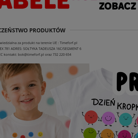
ECZEŃSTWO PRODUKTÓW
edzialna za produkt na terenie UE : Timeforf.pl
EX 781
ADRES: SOŁTYKA TADEUSZA 16C/SEGMENT 6
EC
kontakt: bok@timeforf.pl oraz 732 220 654