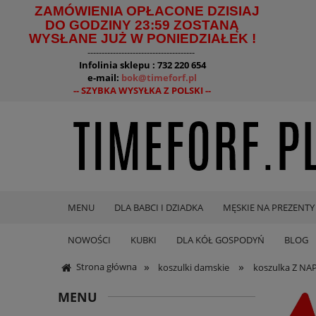
ZAMÓWIENIA OPŁACONE DZISIAJ
DO GODZINY 23:59 ZOSTANĄ
WYSŁANE JUŻ W PONIEDZIAŁEK !
--------------------------------------
Infolinia sklepu : 732 220 654
e-mail:
bok@timeforf.pl
-- SZYBKA WYSYŁKA Z POLSKI --
MENU
DLA BABCI I DZIADKA
MĘSKIE NA PREZENTY
NOWOŚCI
KUBKI
DLA KÓŁ GOSPODYŃ
BLOG
»
»
Strona główna
koszulki damskie
koszulka Z NA
MENU