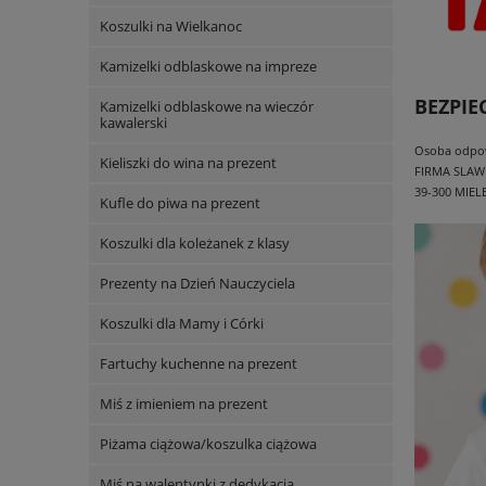
Koszulki na Wielkanoc
Kamizelki odblaskowe na impreze
BEZPI
Kamizelki odblaskowe na wieczór
kawalerski
Osoba odpowi
Kieliszki do wina na prezent
FIRMA SLAW
39-300 MIEL
Kufle do piwa na prezent
Koszulki dla koleżanek z klasy
Prezenty na Dzień Nauczyciela
Koszulki dla Mamy i Córki
Fartuchy kuchenne na prezent
Miś z imieniem na prezent
Piżama ciążowa/koszulka ciążowa
Miś na walentynki z dedykacją