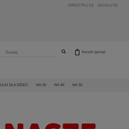
ZAREJESTRUJ SIĘ
ZALOGUJ SIĘ
Koszyk:
(pusty)
ULKI DLA DZIECI
NA 30
NA 40
NA 50