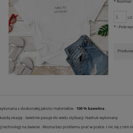
*
Rozmiar:
szt
*
- Pole w
Produce
wykonana z doskonałej jakości materiałów -
100 % bawełna
.
każdą okazję - świetnie pasuje do wielu stylizacji. Nadruk wykonany
j technologi na świecie . Można bez problemu prać w pralce. I nic się z nim ni