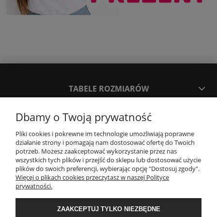
TABELE ROZMIARÓW
Dbamy o Twoją prywatność
SPOSOBY PŁATNOŚCI ORAZ CZAS I KOSZTY DOSTAWY
DOSTAWY
Pliki cookies i pokrewne im technologie umożliwiają poprawne
działanie strony i pomagają nam dostosować ofertę do Twoich
potrzeb. Możesz zaakceptować wykorzystanie przez nas
KONTAKT
wszystkich tych plików i przejść do sklepu lub dostosować użycie
plików do swoich preferencji, wybierając opcję "Dostosuj zgody".
Więcej o plikach cookies przeczytasz w naszej Polityce
prywatności.
WYMIANA / ZWROTY / REKLAMACJE
ZAAKCEPTUJ TYLKO NIEZBĘDNE