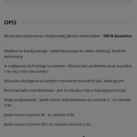
OPIS
Bluzeczka wykonana z doskonałej jakości materiałów -
100 % bawełna
.
Idealna na każdą okazję - świetnie pasuje do wielu stylizacji. Nadruk
wykonany
w najlepszej technologi na świecie . Można bez problemu prać w pralce.
I nic się z nim nie stanie !
Koszulka dostępna w każdym rozmiarze damskich jak i dziecięcym.
Rozmiarówka standardowa - jest to bluzka i nieco luźniejszym kroju.
Mała podpowiedź - jeżeli nosisz standardowa np rozmiar S - to zamów
S/M
Jeżeli nosisz rozmiar M - to zamów S/M
Jeżeli nosisz rozmiar M/L to zamów rozmiar L/XL .