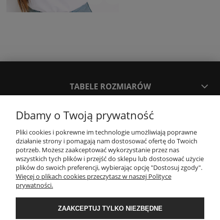
TABELE ROZMIARÓW
Dbamy o Twoją prywatność
SPOSOBY PŁATNOŚCI ORAZ CZAS I KOSZTY DOSTAWY
DOSTAWY
Pliki cookies i pokrewne im technologie umożliwiają poprawne
działanie strony i pomagają nam dostosować ofertę do Twoich
potrzeb. Możesz zaakceptować wykorzystanie przez nas
KONTAKT
wszystkich tych plików i przejść do sklepu lub dostosować użycie
plików do swoich preferencji, wybierając opcję "Dostosuj zgody".
Więcej o plikach cookies przeczytasz w naszej Polityce
prywatności.
WYMIANA / ZWROTY / REKLAMACJE
ZAAKCEPTUJ TYLKO NIEZBĘDNE
REGULAMINY