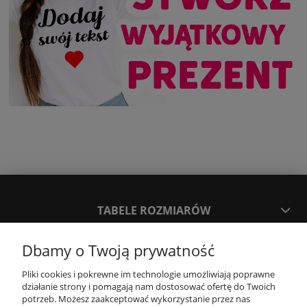
TABELE ROZMIARÓW
Dbamy o Twoją prywatność
SPOSOBY PŁATNOŚCI ORAZ CZAS I KOSZTY DOSTAWY
DOSTAWY
Pliki cookies i pokrewne im technologie umożliwiają poprawne
działanie strony i pomagają nam dostosować ofertę do Twoich
potrzeb. Możesz zaakceptować wykorzystanie przez nas