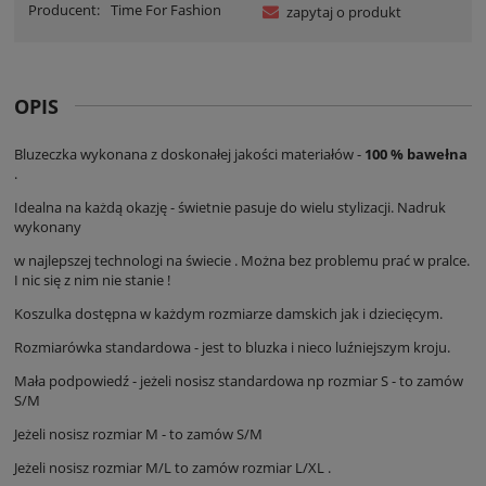
Producent:
Time For Fashion
zapytaj o produkt
OPIS
Bluzeczka wykonana z doskonałej jakości materiałów -
100 % bawełna
.
Idealna na każdą okazję - świetnie pasuje do wielu stylizacji. Nadruk
wykonany
w najlepszej technologi na świecie . Można bez problemu prać w pralce.
I nic się z nim nie stanie !
Koszulka dostępna w każdym rozmiarze damskich jak i dziecięcym.
Rozmiarówka standardowa - jest to bluzka i nieco luźniejszym kroju.
Mała podpowiedź - jeżeli nosisz standardowa np rozmiar S - to zamów
S/M
Jeżeli nosisz rozmiar M - to zamów S/M
Jeżeli nosisz rozmiar M/L to zamów rozmiar L/XL .