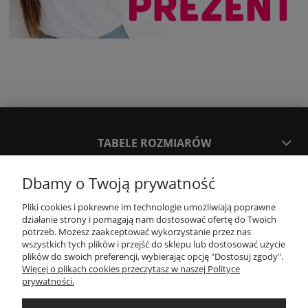
TABELE ROZMIARÓW
Dbamy o Twoją prywatność
SPOSOBY PŁATNOŚCI ORAZ CZAS I KOSZTY DOSTAWY
DOSTAWY
Pliki cookies i pokrewne im technologie umożliwiają poprawne
działanie strony i pomagają nam dostosować ofertę do Twoich
potrzeb. Możesz zaakceptować wykorzystanie przez nas
KONTAKT
wszystkich tych plików i przejść do sklepu lub dostosować użycie
plików do swoich preferencji, wybierając opcję "Dostosuj zgody".
Więcej o plikach cookies przeczytasz w naszej Polityce
prywatności.
WYMIANA / ZWROTY / REKLAMACJE