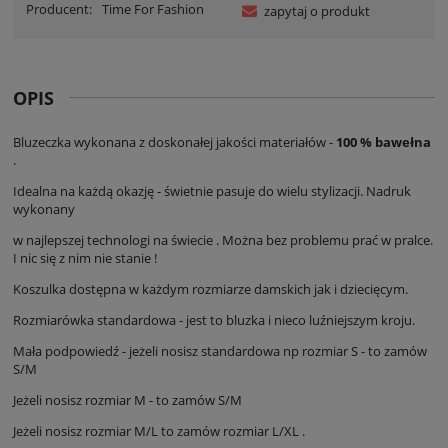
Producent:
Time For Fashion
zapytaj o produkt
OPIS
Bluzeczka wykonana z doskonałej jakości materiałów -
100 % bawełna
.
Idealna na każdą okazję - świetnie pasuje do wielu stylizacji. Nadruk
wykonany
w najlepszej technologi na świecie . Można bez problemu prać w pralce.
I nic się z nim nie stanie !
Koszulka dostępna w każdym rozmiarze damskich jak i dziecięcym.
Rozmiarówka standardowa - jest to bluzka i nieco luźniejszym kroju.
Mała podpowiedź - jeżeli nosisz standardowa np rozmiar S - to zamów
S/M
Jeżeli nosisz rozmiar M - to zamów S/M
Jeżeli nosisz rozmiar M/L to zamów rozmiar L/XL .