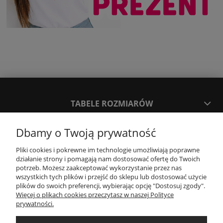
TABELE ROZMIARÓW
Dbamy o Twoją prywatność
SPOSOBY PŁATNOŚCI ORAZ CZAS I KOSZTY DOSTAWY
DOSTAWY
Pliki cookies i pokrewne im technologie umożliwiają poprawne
działanie strony i pomagają nam dostosować ofertę do Twoich
potrzeb. Możesz zaakceptować wykorzystanie przez nas
KONTAKT
wszystkich tych plików i przejść do sklepu lub dostosować użycie
plików do swoich preferencji, wybierając opcję "Dostosuj zgody".
Więcej o plikach cookies przeczytasz w naszej Polityce
prywatności.
WYMIANA / ZWROTY / REKLAMACJE