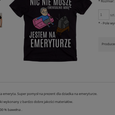
*
Rozmiar:
szt
*
- Pole w
Produce
la emeryta. Super pomysł na prezent dla dziadka na emeryturze.
ski wykonany z bardzo dobre jakości materiałów.
100 % bawełna .