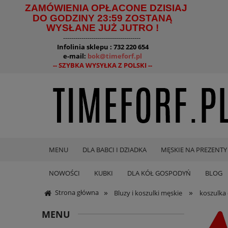
ZAMÓWIENIA OPŁACONE DZISIAJ
DO GODZINY 23:59 ZOSTANĄ
WYSŁANE JUŻ JUTRO !
--------------------------------------
Infolinia sklepu : 732 220 654
e-mail:
bok@timeforf.pl
-- SZYBKA WYSYŁKA Z POLSKI --
MENU
DLA BABCI I DZIADKA
MĘSKIE NA PREZENTY
NOWOŚCI
KUBKI
DLA KÓŁ GOSPODYŃ
BLOG
»
»
Strona główna
Bluzy i koszulki męskie
koszulka
MENU