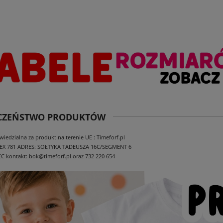
ECZEŃSTWO PRODUKTÓW
edzialna za produkt na terenie UE : Timeforf.pl
EX 781
ADRES: SOŁTYKA TADEUSZA 16C/SEGMENT 6
EC
kontakt: bok@timeforf.pl oraz 732 220 654