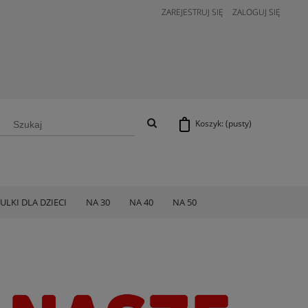
ZAREJESTRUJ SIĘ
ZALOGUJ SIĘ
Koszyk:
(pusty)
ULKI DLA DZIECI
NA 30
NA 40
NA 50