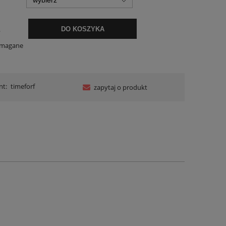
.
DO KOSZYKA
ymagane
nt:
timeforf
zapytaj o produkt