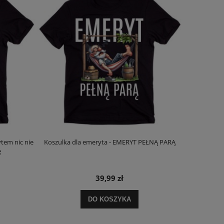
tem nic nie
Koszulka dla emeryta - EMERYT PEŁNĄ PARĄ
Koszulki dla 
ę
m
39,99 zł
DO KOSZYKA