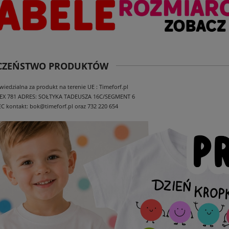
ECZEŃSTWO PRODUKTÓW
edzialna za produkt na terenie UE : Timeforf.pl
EX 781
ADRES: SOŁTYKA TADEUSZA 16C/SEGMENT 6
EC
kontakt: bok@timeforf.pl oraz 732 220 654