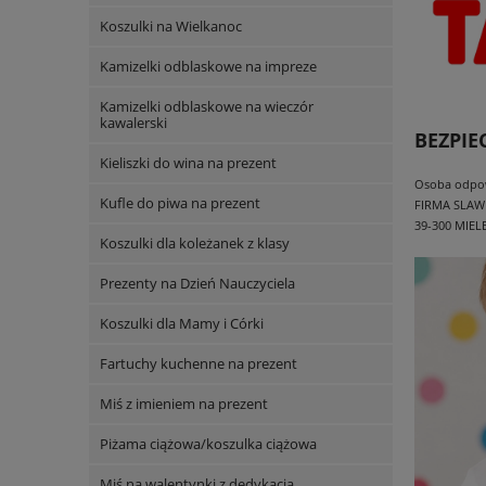
Koszulki na Wielkanoc
Kamizelki odblaskowe na impreze
Kamizelki odblaskowe na wieczór
kawalerski
BEZPI
Kieliszki do wina na prezent
Osoba odpowi
Kufle do piwa na prezent
FIRMA SLAW
39-300 MIEL
Koszulki dla koleżanek z klasy
Prezenty na Dzień Nauczyciela
Koszulki dla Mamy i Córki
Fartuchy kuchenne na prezent
Miś z imieniem na prezent
Piżama ciążowa/koszulka ciążowa
Miś na walentynki z dedykacją