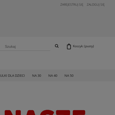
ZAREJESTRUJ SIĘ
ZALOGUJ SIĘ
Koszyk:
(pusty)
ULKI DLA DZIECI
NA 30
NA 40
NA 50