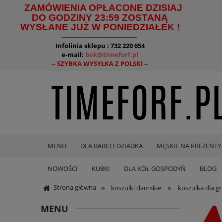
ZAMÓWIENIA OPŁACONE DZISIAJ
DO GODZINY 23:59 ZOSTANĄ
WYSŁANE JUŻ W PONIEDZIAŁEK !
--------------------------------------
Infolinia sklepu : 732 220 654
e-mail:
bok@timeforf.pl
-- SZYBKA WYSYŁKA Z POLSKI --
MENU
DLA BABCI I DZIADKA
MĘSKIE NA PREZENTY
NOWOŚCI
KUBKI
DLA KÓŁ GOSPODYŃ
BLOG
»
»
Strona główna
koszulki damskie
koszulka dla gr
MENU