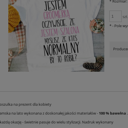
*
Rozmiar:
szt
*
- Pole w
Produce
oszulka na prezent dla kobiety
amska na lato wykonana z doskonałej jakości materiałów -
100 % bawełna
.
każdą okazję - świetnie pasuje do wielu stylizacji. Nadruk wykonany