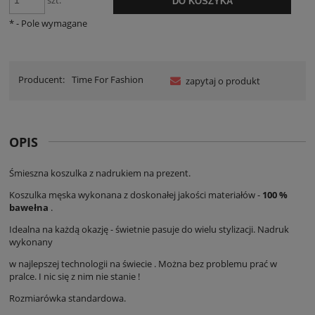
szt.
DO KOSZYKA
*
- Pole wymagane
Producent:
Time For Fashion
zapytaj o produkt
OPIS
Śmieszna koszulka z nadrukiem na prezent.
Koszulka męska wykonana z doskonałej jakości materiałów -
100 %
bawełna
.
Idealna na każdą okazję - świetnie pasuje do wielu stylizacji. Nadruk
wykonany
w najlepszej technologii na świecie . Można bez problemu prać w
pralce. I nic się z nim nie stanie !
Rozmiarówka standardowa.