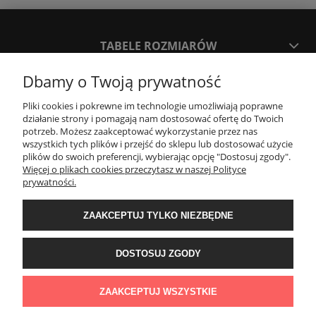
TABELE ROZMIARÓW
Dbamy o Twoją prywatność
SPOSOBY PŁATNOŚCI ORAZ CZAS I KOSZTY DOSTAWY
DOSTAWY
Pliki cookies i pokrewne im technologie umożliwiają poprawne
działanie strony i pomagają nam dostosować ofertę do Twoich
potrzeb. Możesz zaakceptować wykorzystanie przez nas
wszystkich tych plików i przejść do sklepu lub dostosować użycie
KONTAKT
plików do swoich preferencji, wybierając opcję "Dostosuj zgody".
Więcej o plikach cookies przeczytasz w naszej Polityce
prywatności.
WYMIANA / ZWROTY / REKLAMACJE
ZAAKCEPTUJ TYLKO NIEZBĘDNE
REGULAMINY
DOSTOSUJ ZGODY
Timeforf
| ul. SOŁTYKA TADEUSZA 16C /SEGMENT NUMER 6 | 39-
300 Mielec | woj. podkarpackie |
tel: 732 220 654
pon-pt: 8:00-16:00 | mail:
ZAAKCEPTUJ WSZYSTKIE
bok@timeforf.pl