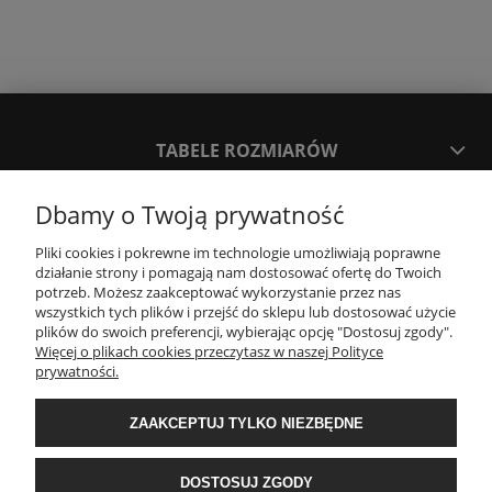
TABELE ROZMIARÓW
Dbamy o Twoją prywatność
SPOSOBY PŁATNOŚCI ORAZ CZAS I KOSZTY DOSTAWY
DOSTAWY
Pliki cookies i pokrewne im technologie umożliwiają poprawne
działanie strony i pomagają nam dostosować ofertę do Twoich
potrzeb. Możesz zaakceptować wykorzystanie przez nas
KONTAKT
wszystkich tych plików i przejść do sklepu lub dostosować użycie
plików do swoich preferencji, wybierając opcję "Dostosuj zgody".
Więcej o plikach cookies przeczytasz w naszej Polityce
prywatności.
WYMIANA / ZWROTY / REKLAMACJE
ZAAKCEPTUJ TYLKO NIEZBĘDNE
REGULAMINY
DOSTOSUJ ZGODY