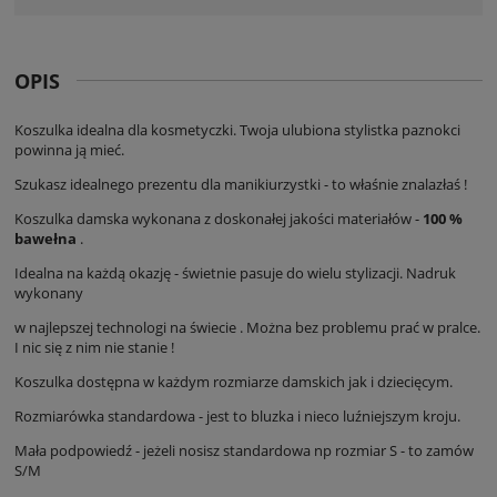
OPIS
Koszulka idealna dla kosmetyczki. Twoja ulubiona stylistka paznokci
powinna ją mieć.
Szukasz idealnego prezentu dla manikiurzystki - to właśnie znalazłaś !
Koszulka damska wykonana z doskonałej jakości materiałów -
100 %
bawełna
.
Idealna na każdą okazję - świetnie pasuje do wielu stylizacji. Nadruk
wykonany
w najlepszej technologi na świecie . Można bez problemu prać w pralce.
I nic się z nim nie stanie !
Koszulka dostępna w każdym rozmiarze damskich jak i dziecięcym.
Rozmiarówka standardowa - jest to bluzka i nieco luźniejszym kroju.
Mała podpowiedź - jeżeli nosisz standardowa np rozmiar S - to zamów
S/M