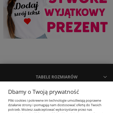
TABELE ROZMIARÓW
Dbamy o Twoją prywatność
SPOSOBY PŁATNOŚCI ORAZ CZAS I KOSZTY DOSTAWY
DOSTAWY
Pliki cookies i pokrewne im technologie umożliwiają poprawne
działanie strony i pomagają nam dostosować ofertę do Twoich
potrzeb. Możesz zaakceptować wykorzystanie przez nas
KONTAKT