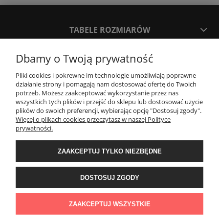
TABELE ROZMIARÓW
Dbamy o Twoją prywatność
SPOSOBY PŁATNOŚCI ORAZ CZAS I KOSZTY DOSTAWY
DOSTAWY
Pliki cookies i pokrewne im technologie umożliwiają poprawne
działanie strony i pomagają nam dostosować ofertę do Twoich
potrzeb. Możesz zaakceptować wykorzystanie przez nas
KONTAKT
wszystkich tych plików i przejść do sklepu lub dostosować użycie
plików do swoich preferencji, wybierając opcję "Dostosuj zgody".
Więcej o plikach cookies przeczytasz w naszej Polityce
prywatności.
WYMIANA / ZWROTY / REKLAMACJE
ZAAKCEPTUJ TYLKO NIEZBĘDNE
REGULAMINY
DOSTOSUJ ZGODY
Timeforf
| ul. SOŁTYKA TADEUSZA 16C /SEGMENT NUMER 6 | 39-
300 Mielec | woj. podkarpackie |
tel: 732 220 654
pon-pt: 8:00-16:00 | mail:
ZAAKCEPTUJ WSZYSTKIE
bok@timeforf.pl