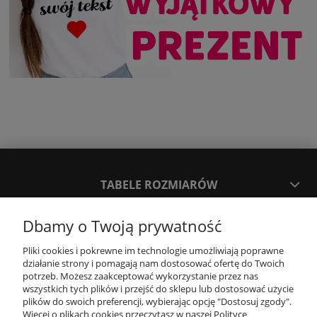
TABELE ROZMIARÓW
Dbamy o Twoją prywatność
SPOSOBY PŁATNOŚCI ORAZ CZAS I KOSZTY DOSTAWY
DOSTAWY
Pliki cookies i pokrewne im technologie umożliwiają poprawne
działanie strony i pomagają nam dostosować ofertę do Twoich
potrzeb. Możesz zaakceptować wykorzystanie przez nas
KONTAKT
wszystkich tych plików i przejść do sklepu lub dostosować użycie
plików do swoich preferencji, wybierając opcję "Dostosuj zgody".
Więcej o plikach cookies przeczytasz w naszej Polityce