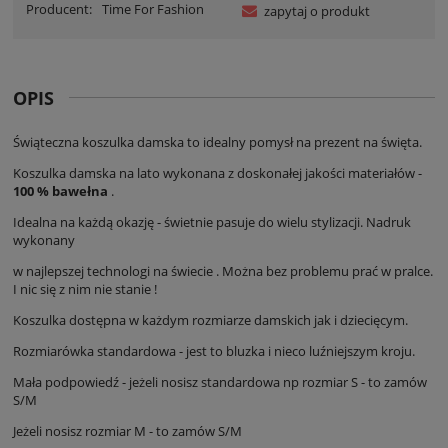
Producent:
Time For Fashion
zapytaj o produkt
OPIS
Świąteczna koszulka damska to idealny pomysł na prezent na święta.
Koszulka damska na lato wykonana z doskonałej jakości materiałów -
100 % bawełna
.
Idealna na każdą okazję - świetnie pasuje do wielu stylizacji. Nadruk
wykonany
w najlepszej technologi na świecie . Można bez problemu prać w pralce.
I nic się z nim nie stanie !
Koszulka dostępna w każdym rozmiarze damskich jak i dziecięcym.
Rozmiarówka standardowa - jest to bluzka i nieco luźniejszym kroju.
Mała podpowiedź - jeżeli nosisz standardowa np rozmiar S - to zamów
S/M
Jeżeli nosisz rozmiar M - to zamów S/M