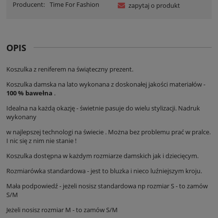
Producent:
Time For Fashion
zapytaj o produkt
OPIS
Koszulka z reniferem na świąteczny prezent.
Koszulka damska na lato wykonana z doskonałej jakości materiałów -
100 % bawełna
.
Idealna na każdą okazję - świetnie pasuje do wielu stylizacji. Nadruk
wykonany
w najlepszej technologi na świecie . Można bez problemu prać w pralce.
I nic się z nim nie stanie !
Koszulka dostępna w każdym rozmiarze damskich jak i dziecięcym.
Rozmiarówka standardowa - jest to bluzka i nieco luźniejszym kroju.
Mała podpowiedź - jeżeli nosisz standardowa np rozmiar S - to zamów
S/M
Jeżeli nosisz rozmiar M - to zamów S/M