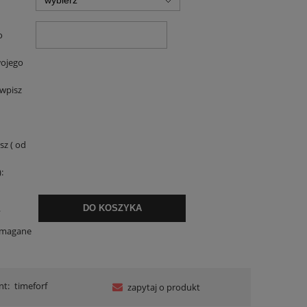
o
ojego
 wpisz
sz ( od
:
.
DO KOSZYKA
ymagane
nt:
timeforf
zapytaj o produkt