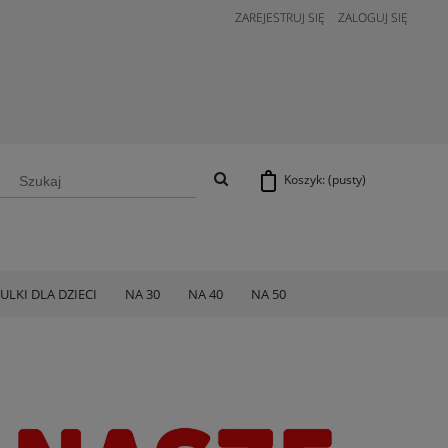
ZAREJESTRUJ SIĘ
ZALOGUJ SIĘ
Koszyk:
(pusty)
ULKI DLA DZIECI
NA 30
NA 40
NA 50