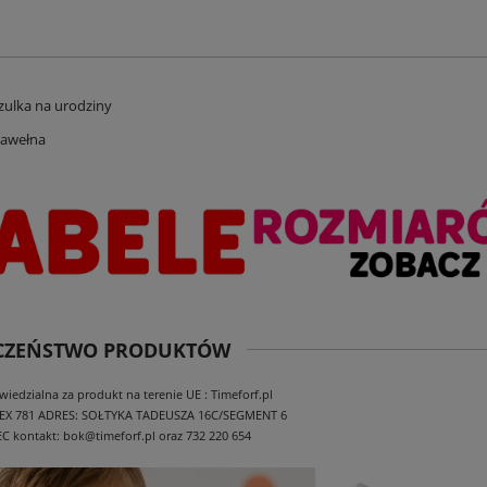
ulka na urodziny
bawełna
ECZEŃSTWO PRODUKTÓW
edzialna za produkt na terenie UE : Timeforf.pl
EX 781
ADRES: SOŁTYKA TADEUSZA 16C/SEGMENT 6
EC
kontakt: bok@timeforf.pl oraz 732 220 654