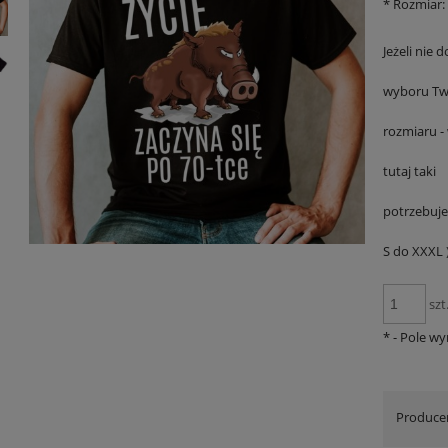
*
Rozmiar:
Jeżeli nie d
wyboru Tw
rozmiaru -
tutaj taki
potrzebuje
S do XXXL )
szt
*
- Pole w
Produce