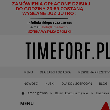
ZAMÓWIENIA OPŁACONE DZISIAJ
DO GODZINY 23:59 ZOSTANĄ
WYSŁANE JUŻ JUTRO !
--------------------------------------
Infolinia sklepu : 732 220 654
e-mail:
bok@timeforf.pl
-- SZYBKA WYSYŁKA Z POLSKI --
MENU
DLA BABCI I DZIADKA
MĘSKIE NA PREZENTY
NOWOŚCI
KUBKI
DLA KÓŁ GOSPODYŃ
BLOG
»
»
Strona główna
Bluzy i koszulki męskie
koszulka 
MENU