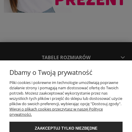
TABELE ROZMIARÓW
Dbamy o Twoją prywatność
SPOSOBY PŁATNOŚCI ORAZ CZAS I KOSZTY DOSTAWY
DOSTAWY
Pliki cookies i pokrewne im technologie umożliwiają poprawne
działanie strony i pomagają nam dostosować ofertę do Twoich
potrzeb. Możesz zaakceptować wykorzystanie przez nas
wszystkich tych plików i przejść do sklepu lub dostosować użycie
KONTAKT
plików do swoich preferencji, wybierając opcję "Dostosuj zgody".
Więcej o plikach cookies przeczytasz w naszej Polityce
prywatności.
WYMIANA / ZWROTY / REKLAMACJE
ZAAKCEPTUJ TYLKO NIEZBĘDNE