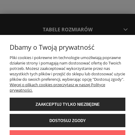
TABELE ROZMIARÓW
Dbamy o Twoją prywatność
SPOSOBY PŁATNOŚCI ORAZ CZAS I KOSZTY DOSTAWY
DOSTAWY
Pliki cookies i pokrewne im technologie umożliwiają poprawne
działanie strony i pomagają nam dostosować ofertę do Twoich
potrzeb. Możesz zaakceptować wykorzystanie przez nas
KONTAKT
wszystkich tych plików i przejść do sklepu lub dostosować użycie
plików do swoich preferencji, wybierając opcję "Dostosuj zgody".
Więcej o plikach cookies przeczytasz w naszej Polityce
prywatności.
WYMIANA / ZWROTY / REKLAMACJE
ZAAKCEPTUJ TYLKO NIEZBĘDNE
REGULAMINY
DOSTOSUJ ZGODY
Timeforf
| ul. SOŁTYKA TADEUSZA 16C /SEGMENT NUMER 6 | 39-
300 Mielec | woj. podkarpackie |
tel: 732 220 654
pon-pt: 8:00-16:00 | mail: