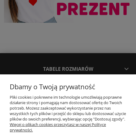
TABELE ROZMIARÓW
Dbamy o Twoją prywatność
SPOSOBY PŁATNOŚCI ORAZ CZAS I KOSZTY DOSTAWY
DOSTAWY
Pliki cookies i pokrewne im technologie umożliwiają poprawne
działanie strony i pomagają nam dostosować ofertę do Twoich
potrzeb. Możesz zaakceptować wykorzystanie przez nas
KONTAKT
wszystkich tych plików i przejść do sklepu lub dostosować użycie
plików do swoich preferencji, wybierając opcję "Dostosuj zgody".
Więcej o plikach cookies przeczytasz w naszej Polityce
prywatności.
WYMIANA / ZWROTY / REKLAMACJE