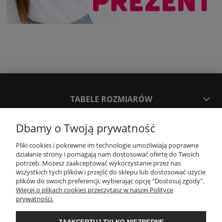
TABELE ROZMIARÓW
Dbamy o Twoją prywatność
SPOSOBY PŁATNOŚCI ORAZ CZAS I KOSZTY DOSTAWY
DOSTAWY
Pliki cookies i pokrewne im technologie umożliwiają poprawne
działanie strony i pomagają nam dostosować ofertę do Twoich
potrzeb. Możesz zaakceptować wykorzystanie przez nas
KONTAKT
wszystkich tych plików i przejść do sklepu lub dostosować użycie
plików do swoich preferencji, wybierając opcję "Dostosuj zgody".
Więcej o plikach cookies przeczytasz w naszej Polityce
prywatności.
WYMIANA / ZWROTY / REKLAMACJE