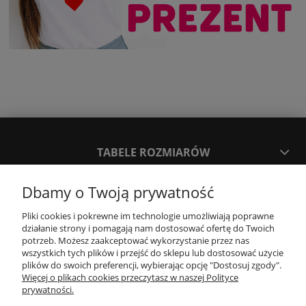
TABELE ROZMIARÓW
Dbamy o Twoją prywatność
SPOSOBY PŁATNOŚCI ORAZ CZAS I KOSZTY DOSTAWY
DOSTAWY
Pliki cookies i pokrewne im technologie umożliwiają poprawne
działanie strony i pomagają nam dostosować ofertę do Twoich
potrzeb. Możesz zaakceptować wykorzystanie przez nas
KONTAKT
wszystkich tych plików i przejść do sklepu lub dostosować użycie
plików do swoich preferencji, wybierając opcję "Dostosuj zgody".
Więcej o plikach cookies przeczytasz w naszej Polityce
prywatności.
WYMIANA / ZWROTY / REKLAMACJE