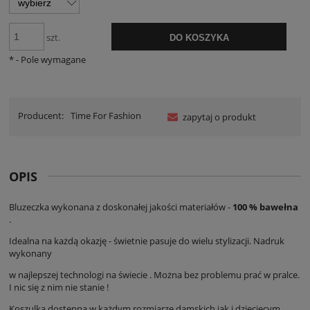
szt.
DO KOSZYKA
*
- Pole wymagane
Producent:
Time For Fashion
zapytaj o produkt
OPIS
Bluzeczka wykonana z doskonałej jakości materiałów -
100 % bawełna
.
Idealna na każdą okazję - świetnie pasuje do wielu stylizacji. Nadruk
wykonany
w najlepszej technologi na świecie . Można bez problemu prać w pralce.
I nic się z nim nie stanie !
Koszulka dostępna w każdym rozmiarze damskich jak i dziecięcym.